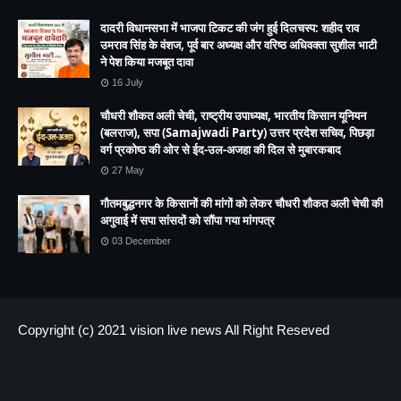
दादरी विधानसभा में भाजपा टिकट की जंग हुई दिलचस्प: शहीद राव
उमराव सिंह के वंशज, पूर्व बार अध्यक्ष और वरिष्ठ अधिवक्ता सुशील भाटी
ने पेश किया मजबूत दावा
16 July
चौधरी शौकत अली चेची, राष्ट्रीय उपाध्यक्ष, भारतीय किसान यूनियन
(बलराज), सपा (Samajwadi Party) उत्तर प्रदेश सचिव, पिछड़ा
वर्ग प्रकोष्ठ की ओर से ईद-उल-अजहा की दिल से मुबारकबाद
27 May
गौतमबुद्धनगर के किसानों की मांगों को लेकर चौधरी शौकत अली चेची की
अगुवाई में सपा सांसदों को सौंपा गया मांगपत्र
03 December
Copyright (c) 2021
vision live news
All Right Reseved
HOME
About us
Contact US