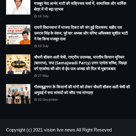
मजबूत नेता आनंद भाटी की सक्रियता चर्चा में, सामाजिक और धार्मिक
क्षेत्र में भी बढ़ा प्रभाव
16 July
दादरी विधानसभा में भाजपा टिकट की जंग हुई दिलचस्प: शहीद राव
उमराव सिंह के वंशज, पूर्व बार अध्यक्ष और वरिष्ठ अधिवक्ता सुशील भाटी
ने पेश किया मजबूत दावा
16 July
चौधरी शौकत अली चेची, राष्ट्रीय उपाध्यक्ष, भारतीय किसान यूनियन
(बलराज), सपा (Samajwadi Party) उत्तर प्रदेश सचिव, पिछड़ा
वर्ग प्रकोष्ठ की ओर से ईद-उल-अजहा की दिल से मुबारकबाद
27 May
गौतमबुद्धनगर के किसानों की मांगों को लेकर चौधरी शौकत अली चेची की
अगुवाई में सपा सांसदों को सौंपा गया मांगपत्र
03 December
Copyright (c) 2021
vision live news
All Right Reseved