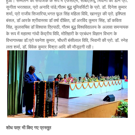
हुआ। सम्मेलन की संयोजक के रूप में एफसीएम, सीबीएलयू, भिवानी की डीन प्रो.
सुनीता भरतवाल, प्रो अनादि पांडे,गौतम बुद्ध यूनिवर्सिटी के प्रो. डॉ. दिनेश कुमार
शर्मा, प्रो राजीव सिजारिया,भगत फूल सिंह महिला विवि, खानपुर की प्रो. इश्पिता
बंसल, डॉ आरके श्रीवास्तव डॉ वर्षा दीक्षित, डॉ अरविंद कुमार सिंह, डॉ कविता
सिंह, कुलसचिव डॉ विश्वास त्रिपाठी, गौतम बुद्ध विश्वविद्यालय के अलावा समन्वयक
के रूप में महात्मा गांधी केंद्रीय विवि, मोतिहारी के प्रबंधन विज्ञान विभाग के
विभागाध्यक्ष डॉ.प्रो पवनेश कुमार, चौधरी बंसीलाल विवि, भिवानी की प्रो. डॉ. स्नेह
लता शर्मा, डॉ. विवेक कुमार मिश्रा आदि की मौजूदगी रही।
शोध पत्र भी किए गए प्रस्तुत