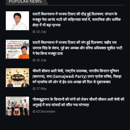
POPULAR NEWS
दादरी विधानसभा में भाजपा टिकट की दौड़ हुई दिलचस्प: संगठन के
मजबूत नेता आनंद भाटी की सक्रियता चर्चा में, सामाजिक और धार्मिक
क्षेत्र में भी बढ़ा प्रभाव
16 July
दादरी विधानसभा में भाजपा टिकट की जंग हुई दिलचस्प: शहीद राव
उमराव सिंह के वंशज, पूर्व बार अध्यक्ष और वरिष्ठ अधिवक्ता सुशील भाटी
ने पेश किया मजबूत दावा
16 July
चौधरी शौकत अली चेची, राष्ट्रीय उपाध्यक्ष, भारतीय किसान यूनियन
(बलराज), सपा (Samajwadi Party) उत्तर प्रदेश सचिव, पिछड़ा
वर्ग प्रकोष्ठ की ओर से ईद-उल-अजहा की दिल से मुबारकबाद
27 May
गौतमबुद्धनगर के किसानों की मांगों को लेकर चौधरी शौकत अली चेची की
अगुवाई में सपा सांसदों को सौंपा गया मांगपत्र
03 December