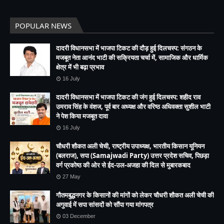
POPULAR NEWS
दादरी विधानसभा में भाजपा टिकट की दौड़ हुई दिलचस्प: संगठन के
मजबूत नेता आनंद भाटी की सक्रियता चर्चा में, सामाजिक और धार्मिक
क्षेत्र में भी बढ़ा प्रभाव
16 July
दादरी विधानसभा में भाजपा टिकट की जंग हुई दिलचस्प: शहीद राव
उमराव सिंह के वंशज, पूर्व बार अध्यक्ष और वरिष्ठ अधिवक्ता सुशील भाटी
ने पेश किया मजबूत दावा
16 July
चौधरी शौकत अली चेची, राष्ट्रीय उपाध्यक्ष, भारतीय किसान यूनियन
(बलराज), सपा (Samajwadi Party) उत्तर प्रदेश सचिव, पिछड़ा
वर्ग प्रकोष्ठ की ओर से ईद-उल-अजहा की दिल से मुबारकबाद
27 May
गौतमबुद्धनगर के किसानों की मांगों को लेकर चौधरी शौकत अली चेची की
अगुवाई में सपा सांसदों को सौंपा गया मांगपत्र
03 December