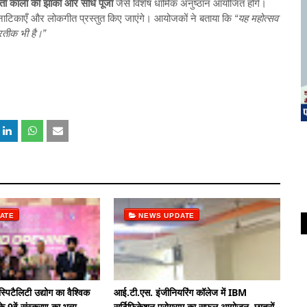
माता काली की झांकी और संधि पूजा
जैसे विशेष धार्मिक अनुष्ठान आयोजित होंगे।
त्य-नाटिकाएँ और लोकगीत प्रस्तुत किए जाएंगे। आयोजकों ने बताया कि
“यह महोत्सव
्रतीक भी है।”
ATE
NEWS UPDATE
्पिटैलिटी उद्योग का वैश्विक
आई.टी.एस. इंजीनियरिंग कॉलेज में IBM
े 9वें संस्करण का भव्य
सर्टिफिकेशन प्रोग्राम का सफल आयोजन, छात्रों