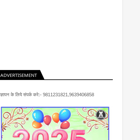
ADVERTISEMENT
िज्ञापन के लिये संपर्क करे:- 9811231821,9639406858