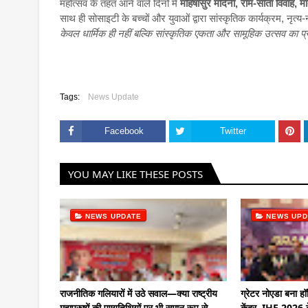
महोत्सव के तहत आने वाले दिनों में
महिषासुर मर्दिनी, राम-सीता विवाह, 
साथ ही सोसाइटी के बच्चों और युवाओं द्वारा सांस्कृतिक कार्यक्रम, नृ
केवल धार्मिक ही नहीं बल्कि सांस्कृतिक एकता और सामूहिक उत्सव का प
Tags:
News Update
Facebook
Twitter
YOU MAY LIKE THESE POSTS
NEWS UPDATE
NEWS UPD
राजनीतिक गलियारों में उठे सवाल—क्या राष्ट्रीय
ग्रेटर नोएडा बना हॉस
महापुरुषों की पुण्यतिथियों पर भी समान रूप से
केंद्र, IHE 2026 क