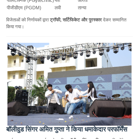
पॉलिटेक्निक (Polytechnic)
यश
आरती
पीजीडीएम (PGDM)
लवी
तान्या
विजेताओं को निर्णायकों द्वारा
ट्रॉफी, सर्टिफिकेट और पुरस्कार
देकर सम्मानित
किया गया।
बॉलीवुड सिंगर अमित गुप्ता ने किया धमाकेदार परफॉर्मेंस