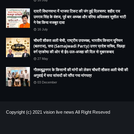
दादरी विधानसभा में भाजपा टिकट की जंग हुई दिलचस्प: शहीद राव
उमराव सिंह के वंशज, पूर्व बार अध्यक्ष और वरिष्ठ अधिवक्ता सुशील भाटी
ने पेश किया मजबूत दावा
16 July
चौधरी शौकत अली चेची, राष्ट्रीय उपाध्यक्ष, भारतीय किसान यूनियन
(बलराज), सपा (Samajwadi Party) उत्तर प्रदेश सचिव, पिछड़ा
वर्ग प्रकोष्ठ की ओर से ईद-उल-अजहा की दिल से मुबारकबाद
27 May
गौतमबुद्धनगर के किसानों की मांगों को लेकर चौधरी शौकत अली चेची की
अगुवाई में सपा सांसदों को सौंपा गया मांगपत्र
03 December
Copyright (c) 2021
vision live news
All Right Reseved
HOME
About us
Contact US