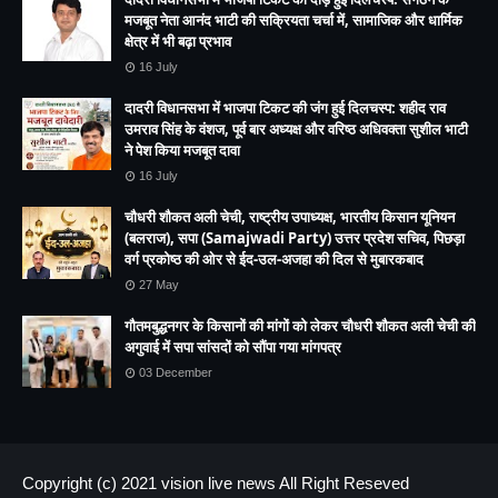
मजबूत नेता आनंद भाटी की सक्रियता चर्चा में, सामाजिक और धार्मिक
क्षेत्र में भी बढ़ा प्रभाव
16 July
दादरी विधानसभा में भाजपा टिकट की जंग हुई दिलचस्प: शहीद राव
उमराव सिंह के वंशज, पूर्व बार अध्यक्ष और वरिष्ठ अधिवक्ता सुशील भाटी
ने पेश किया मजबूत दावा
16 July
चौधरी शौकत अली चेची, राष्ट्रीय उपाध्यक्ष, भारतीय किसान यूनियन
(बलराज), सपा (Samajwadi Party) उत्तर प्रदेश सचिव, पिछड़ा
वर्ग प्रकोष्ठ की ओर से ईद-उल-अजहा की दिल से मुबारकबाद
27 May
गौतमबुद्धनगर के किसानों की मांगों को लेकर चौधरी शौकत अली चेची की
अगुवाई में सपा सांसदों को सौंपा गया मांगपत्र
03 December
Copyright (c) 2021
vision live news
All Right Reseved