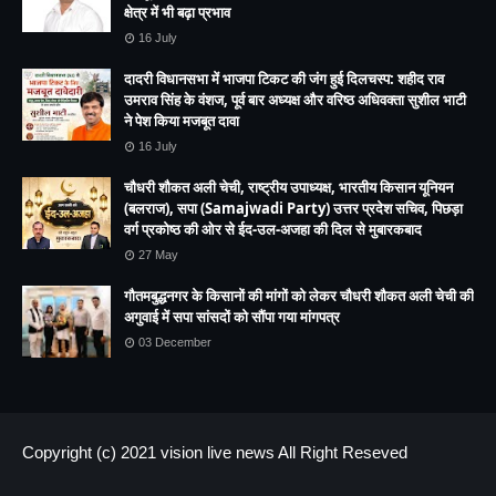
मजबूत नेता आनंद भाटी की सक्रियता चर्चा में, सामाजिक और धार्मिक
क्षेत्र में भी बढ़ा प्रभाव
16 July
दादरी विधानसभा में भाजपा टिकट की जंग हुई दिलचस्प: शहीद राव
उमराव सिंह के वंशज, पूर्व बार अध्यक्ष और वरिष्ठ अधिवक्ता सुशील भाटी
ने पेश किया मजबूत दावा
16 July
चौधरी शौकत अली चेची, राष्ट्रीय उपाध्यक्ष, भारतीय किसान यूनियन
(बलराज), सपा (Samajwadi Party) उत्तर प्रदेश सचिव, पिछड़ा
वर्ग प्रकोष्ठ की ओर से ईद-उल-अजहा की दिल से मुबारकबाद
27 May
गौतमबुद्धनगर के किसानों की मांगों को लेकर चौधरी शौकत अली चेची की
अगुवाई में सपा सांसदों को सौंपा गया मांगपत्र
03 December
Copyright (c) 2021
vision live news
All Right Reseved