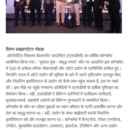
विजन लाइव/ग्रेटर नोएडा
ऑटोमोटिव स्किल्स डेवलपमेंट काउंसिल (एएसडीसी) का वार्षिक कॉन्क्लेव
आयोजित किया गया। "कुशल युवा - समृद्ध भारत" थीम पर आधारित इस कॉन्क्लेव
में 500 से अधिक वरिष्ठ नौकरशाहों और ऑटो उद्योग के प्रतिनिधि शामिल हुए।
जिन्होंने भारत में ऑटो उद्योग की भूमिका के बारे में अपने दृष्टिकोण प्रस्तुत किए
और स्किलिंग इकोसिस्टम से उद्योग को कैसे लाभ पहुंच सकता है, इस पर चर्चा
की। इस मौके पर पहुंचे गणमान्‍य अतिथियों ने एएसडीसी के वार्षिक पुस्तिका का
विमोचन किया। वहीं, एएसडीसी ने विभिन्‍न श्रेणियों में प्रशिक्षण भागीदारों,
मूल्‍यांकनकर्ता, सहयोगी उद्योगों को विभिन्‍न पुरस्‍कारों से सम्‍मानित किया।
कॉन्‍क्‍लेव के थीम का उद्देश्‍य युवाओं का ध्‍यान कौशल के प्रति आकर्षित करना और
देश का समृद्ध बनाना था। वहीं, उद्योग के साथ साझेदारी करके स्किलिंग
इकोसिस्टम को और मजबूत करना था। कॉन्क्लेव में कैस्ट्रोल, रॉयल एनफील्ड,
टोयोटा, युवाशक्ति फाउंडेशन, एक्साल्टा, इंकाटेक, टीसीशन और अन्य उद्योग