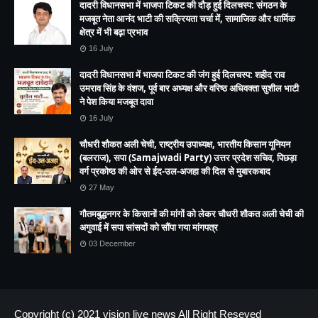
दादरी विधानसभा में भाजपा टिकट की दौड़ हुई दिलचस्प: संगठन के
मजबूत नेता आनंद भाटी की सक्रियता चर्चा में, सामाजिक और धार्मिक
क्षेत्र में भी बढ़ा प्रभाव
16 July
दादरी विधानसभा में भाजपा टिकट की जंग हुई दिलचस्प: शहीद राव
उमराव सिंह के वंशज, पूर्व बार अध्यक्ष और वरिष्ठ अधिवक्ता सुशील भाटी
ने पेश किया मजबूत दावा
16 July
चौधरी शौकत अली चेची, राष्ट्रीय उपाध्यक्ष, भारतीय किसान यूनियन
(बलराज), सपा (Samajwadi Party) उत्तर प्रदेश सचिव, पिछड़ा
वर्ग प्रकोष्ठ की ओर से ईद-उल-अजहा की दिल से मुबारकबाद
27 May
गौतमबुद्धनगर के किसानों की मांगों को लेकर चौधरी शौकत अली चेची की
अगुवाई में सपा सांसदों को सौंपा गया मांगपत्र
03 December
Copyright (c) 2021
vision live news
All Right Reseved