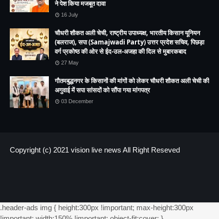
उमराव सिंह के वंशज, पूर्व बार अध्यक्ष और वरिष्ठ अधिवक्ता सुशील भाटी
ने पेश किया मजबूत दावा
16 July
चौधरी शौकत अली चेची, राष्ट्रीय उपाध्यक्ष, भारतीय किसान यूनियन
(बलराज), सपा (Samajwadi Party) उत्तर प्रदेश सचिव, पिछड़ा
वर्ग प्रकोष्ठ की ओर से ईद-उल-अजहा की दिल से मुबारकबाद
27 May
गौतमबुद्धनगर के किसानों की मांगों को लेकर चौधरी शौकत अली चेची की
अगुवाई में सपा सांसदों को सौंपा गया मांगपत्र
03 December
Copyright (c) 2021
vision live news
All Right Reseved
HOME
About us
Contact US