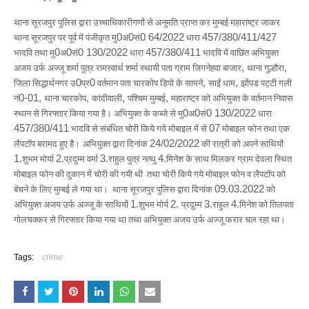
थाना सूरजपुर पुलिस द्वारा उच्चाधिकारीगणों से अनुमति प्राप्त कर मुम्बई महाराष्ट्र जाकर
थाना सूरजपुर पर पूर्व में पंजीकृत मु
0
अ
0
सं
0 64/2022
धारा
457/380/411/427
भादवि तथा मु
0
अ
0
सं
0 130/2022
धारा
457/380/411
भादवि में वाछिंत अभियुक्त
अजय उर्फ अज्जू शर्मा पुत्र रामस्वार्थ शर्मा स्थायी पता ग्राम जिगनेहवा बाजार
,
थाना गुल्हौरा
,
जिला सिद्धार्थनगर उ
0
प्र
0
वर्तमान पता चारकोप डिपो के सामने
,
साईं धाम
,
झोंपड पट्टी गली
नं
0-01,
थाना चारकोप
,
कांदीवाली
,
पश्चिम मुम्बई
,
महाराष्ट्र को अभियुक्त के वर्तमान निवास
स्थान से गिरफ्तार किया गया है। अभियुक्त के कब्जे से मु
0
अ
0
सं
0 130/2022
धारा
457/380/411
भादवि से संबंधित चोरी किये गये मोबाइल में से
07
मोबाइल फोन तथा एक
लैपटॉप बरामद हुए है।
अभियुक्त द्वारा दिनांक
24/02/2022
की रात्री को अपने साथियों
1.
शुभम मोर्या
2.
प्रदुम्म वर्मा
3.
राहुल पुत्र नत्थु
4.
मिनेश के साथ मिलकर ग्राम देवला स्थित
मोबाइल फोन की दुकान में चोरी की गयी थी
तथा चोरी किये गये मोबाइल फोन व लैपटॉप को
बेचने के लिए मुम्बई ले गया था।
थाना सूरजपुर पुलिस द्वारा दिनांक
09.03.2022
को
अभियुक्त अजय उर्फ अज्जू के साथियों
1.
शुभम मोर्य
2.
प्रदुम्म
3.
राहुल
4.
मिनेश को तिलपता
गोलचक्कर से गिरफ्तार किया गया था तथा अभियुक्त अजय उर्फ अज्जू फरार चल रहा था।
Tags:
crime