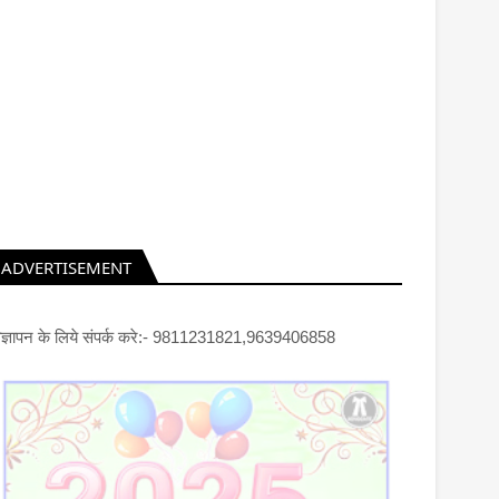
ADVERTISEMENT
िज्ञापन के लिये संपर्क करे:- 9811231821,9639406858