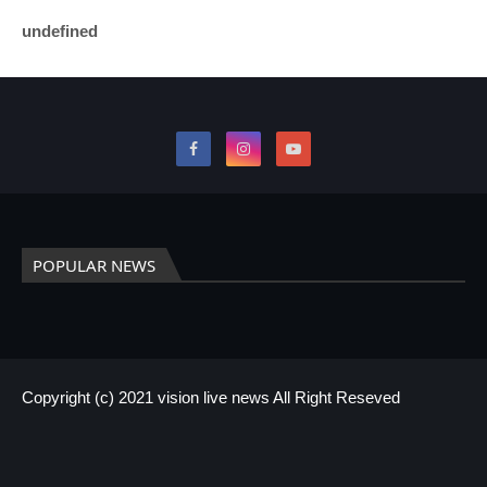
u
n
d
e
f
i
n
e
d
POPULAR NEWS
Copyright (c) 2021
vision live news
All Right Reseved
HOME
About us
Contact US