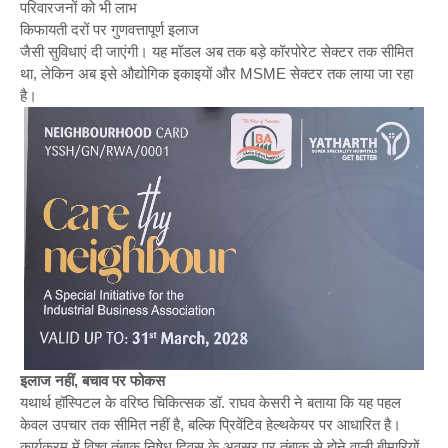
परिवारजनों को भी लाभ
किफायती दरों पर गुणवत्तापूर्ण इलाज
जैसी सुविधाएं दी जाएंगी। यह मॉडल अब तक बड़े कॉरपोरेट सेक्टर तक सीमित
था, लेकिन अब इसे औद्योगिक इकाइयों और MSME सेक्टर तक लाया जा रहा
है।
इलाज नहीं, बचाव पर फोकस
यथार्थ हॉस्पिटल के वरिष्ठ चिकित्सक डॉ. राघव केसरी ने बताया कि यह पहल
केवल उपचार तक सीमित नहीं है, बल्कि प्रिवेंटिव हेल्थकेयर पर आधारित है।
कार्यक्रम में विश्व तंबाकू निषेध दिवस के अवसर पर तंबाकू से होने वाली बीमारियों