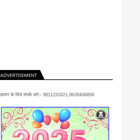
ADVERTISEMENT
िज्ञापन के लिये संपर्क करे:- 9811231821,9639406858