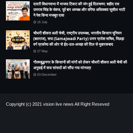
दादरी विधानसभा में भाजपा टिकट की जंग हुई दिलचस्प: शहीद राव
उमराव सिंह के वंशज, पूर्व बार अध्यक्ष और वरिष्ठ अधिवक्ता सुशील भाटी
ने पेश किया मजबूत दावा
16 July
चौधरी शौकत अली चेची, राष्ट्रीय उपाध्यक्ष, भारतीय किसान यूनियन
(बलराज), सपा (Samajwadi Party) उत्तर प्रदेश सचिव, पिछड़ा
वर्ग प्रकोष्ठ की ओर से ईद-उल-अजहा की दिल से मुबारकबाद
27 May
गौतमबुद्धनगर के किसानों की मांगों को लेकर चौधरी शौकत अली चेची की
अगुवाई में सपा सांसदों को सौंपा गया मांगपत्र
03 December
Copyright (c) 2021
vision live news
All Right Reseved
HOME
About us
Contact US