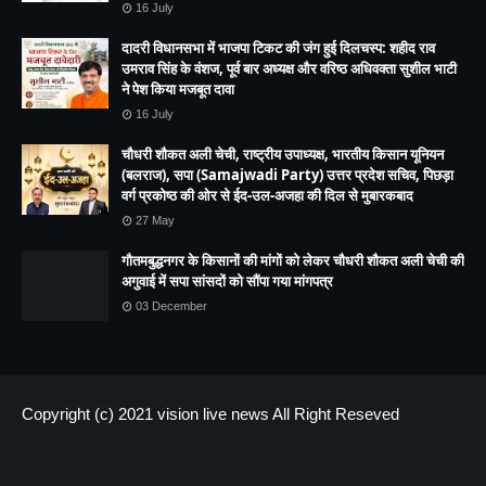
16 July
दादरी विधानसभा में भाजपा टिकट की जंग हुई दिलचस्प: शहीद राव
उमराव सिंह के वंशज, पूर्व बार अध्यक्ष और वरिष्ठ अधिवक्ता सुशील भाटी
ने पेश किया मजबूत दावा
16 July
चौधरी शौकत अली चेची, राष्ट्रीय उपाध्यक्ष, भारतीय किसान यूनियन
(बलराज), सपा (Samajwadi Party) उत्तर प्रदेश सचिव, पिछड़ा
वर्ग प्रकोष्ठ की ओर से ईद-उल-अजहा की दिल से मुबारकबाद
27 May
गौतमबुद्धनगर के किसानों की मांगों को लेकर चौधरी शौकत अली चेची की
अगुवाई में सपा सांसदों को सौंपा गया मांगपत्र
03 December
Copyright (c) 2021
vision live news
All Right Reseved
HOME
About us
Contact US