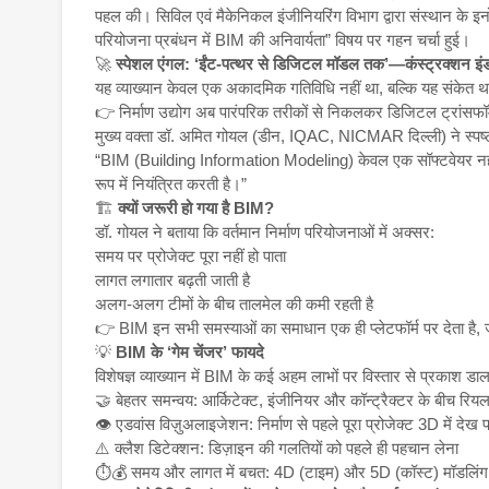
पहल की। सिविल एवं मैकेनिकल इंजीनियरिंग विभाग द्वारा संस्थान के इनो
परियोजना प्रबंधन में BIM की अनिवार्यता” विषय पर गहन चर्चा हुई।
🚀
स्पेशल एंगल: ‘ईंट-पत्थर से डिजिटल मॉडल तक’—कंस्ट्रक्शन इंड
यह व्याख्यान केवल एक अकादमिक गतिविधि नहीं था, बल्कि यह संकेत थ
👉 निर्माण उद्योग अब पारंपरिक तरीकों से निकलकर डिजिटल ट्रांसफॉर
मुख्य वक्ता डॉ. अमित गोयल (डीन, IQAC, NICMAR दिल्ली) ने स्पष्
“BIM (Building Information Modeling) केवल एक सॉफ्टवेयर नहीं, 
रूप में नियंत्रित करती है।”
🏗️
क्यों जरूरी हो गया है BIM?
डॉ. गोयल ने बताया कि वर्तमान निर्माण परियोजनाओं में अक्सर:
समय पर प्रोजेक्ट पूरा नहीं हो पाता
लागत लगातार बढ़ती जाती है
अलग-अलग टीमों के बीच तालमेल की कमी रहती है
👉 BIM इन सभी समस्याओं का समाधान एक ही प्लेटफॉर्म पर देता है, जहां
💡
BIM के ‘गेम चेंजर’ फायदे
विशेषज्ञ व्याख्यान में BIM के कई अहम लाभों पर विस्तार से प्रकाश डाल
🤝 बेहतर समन्वय: आर्किटेक्ट, इंजीनियर और कॉन्ट्रैक्टर के बीच रि
👁️ एडवांस विज़ुअलाइजेशन: निर्माण से पहले पूरा प्रोजेक्ट 3D में देख 
⚠️ क्लैश डिटेक्शन: डिज़ाइन की गलतियों को पहले ही पहचान लेना
⏱️💰 समय और लागत में बचत: 4D (टाइम) और 5D (कॉस्ट) मॉडलिंग