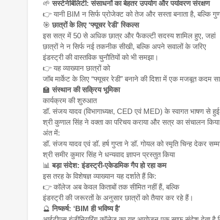
🌱
सस्टेनेबिलिटी: संसाधनों का बेहतर उपयोग और पर्यावरण संरक्षण
👉 यानी BIM न सिर्फ प्रोजेक्ट को तेज और सस्ता बनाता है, बल्कि गुणव
🎯
छात्रों के लिए ‘फ्यूचर रेडी’ स्किल्स
इस सत्र में 50 से अधिक छात्र और फैकल्टी सदस्य शामिल हुए, जहां
छात्रों ने न सिर्फ नई तकनीक सीखी, बल्कि अपने सवालों के जरिए
इंडस्ट्री की वास्तविक चुनौतियों को भी समझा।
👉 यह व्याख्यान छात्रों को
जॉब मार्केट के लिए “फ्यूचर रेडी” बनाने की दिशा में एक मजबूत कदम 
🏫
संस्थान की सक्रिय भूमिका
कार्यक्रम की शुरुआत
डॉ. संजय यादव (विभागाध्यक्ष, CED एवं MED) के स्वागत भाषण से हु
श्री कुणाल सिंह ने वक्ता का परिचय कराया और सत्र का संचालन किय
अंत में:
डॉ. संजय यादव एवं डॉ. हर्ष गुप्ता ने डॉ. गोयल को स्मृति चिन्ह देकर सम्
श्री समीर कुमार सिंह ने धन्यवाद ज्ञापन प्रस्तुत किया
📊
बड़ा संदेश: इंडस्ट्री-एकेडमिक गैप हो रहा कम
इस तरह के विशेषज्ञ व्याख्यान यह दर्शाते हैं कि:
👉 कॉलेज अब केवल किताबों तक सीमित नहीं हैं, बल्कि
इंडस्ट्री की जरूरतों के अनुसार छात्रों को तैयार कर रहे हैं।
🔮
निष्कर्ष: ‘BIM ही भविष्य है’
आईटीएस इंजीनियरिंग कॉलेज का यह आयोजन एक साफ संदेश देता है 