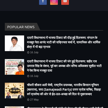
POPULAR NEWS
दादरी विधानसभा में भाजपा टिकट की दौड़ हुई दिलचस्प: संगठन के
मजबूत नेता आनंद भाटी की सक्रियता चर्चा में, सामाजिक और धार्मिक
क्षेत्र में भी बढ़ा प्रभाव
16 July
दादरी विधानसभा में भाजपा टिकट की जंग हुई दिलचस्प: शहीद राव
उमराव सिंह के वंशज, पूर्व बार अध्यक्ष और वरिष्ठ अधिवक्ता सुशील भाटी
ने पेश किया मजबूत दावा
16 July
चौधरी शौकत अली चेची, राष्ट्रीय उपाध्यक्ष, भारतीय किसान यूनियन
(बलराज), सपा (Samajwadi Party) उत्तर प्रदेश सचिव, पिछड़ा
वर्ग प्रकोष्ठ की ओर से ईद-उल-अजहा की दिल से मुबारकबाद
27 May
गौतमबुद्धनगर के किसानों की मांगों को लेकर चौधरी शौकत अली चेची की