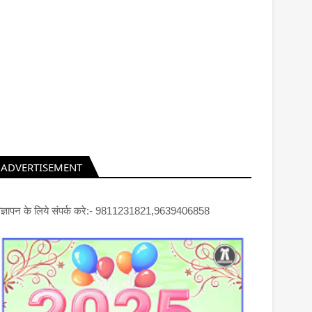
ADVERTISEMENT
िज्ञापन के लिये संपर्क करे:- 9811231821,9639406858