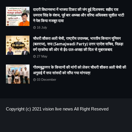
दादरी विधानसभा में भाजपा टिकट की जंग हुई दिलचस्प: शहीद राव
उमराव सिंह के वंशज, पूर्व बार अध्यक्ष और वरिष्ठ अधिवक्ता सुशील भाटी
ने पेश किया मजबूत दावा
16 July
चौधरी शौकत अली चेची, राष्ट्रीय उपाध्यक्ष, भारतीय किसान यूनियन
(बलराज), सपा (Samajwadi Party) उत्तर प्रदेश सचिव, पिछड़ा
वर्ग प्रकोष्ठ की ओर से ईद-उल-अजहा की दिल से मुबारकबाद
27 May
गौतमबुद्धनगर के किसानों की मांगों को लेकर चौधरी शौकत अली चेची की
अगुवाई में सपा सांसदों को सौंपा गया मांगपत्र
03 December
Copyright (c) 2021
vision live news
All Right Reseved
HOME
About us
Contact US