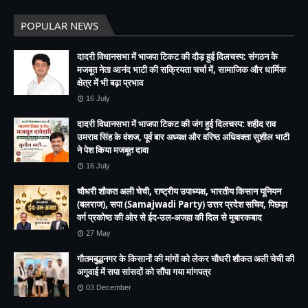
POPULAR NEWS
दादरी विधानसभा में भाजपा टिकट की दौड़ हुई दिलचस्प: संगठन के
मजबूत नेता आनंद भाटी की सक्रियता चर्चा में, सामाजिक और धार्मिक
क्षेत्र में भी बढ़ा प्रभाव
16 July
दादरी विधानसभा में भाजपा टिकट की जंग हुई दिलचस्प: शहीद राव
उमराव सिंह के वंशज, पूर्व बार अध्यक्ष और वरिष्ठ अधिवक्ता सुशील भाटी
ने पेश किया मजबूत दावा
16 July
चौधरी शौकत अली चेची, राष्ट्रीय उपाध्यक्ष, भारतीय किसान यूनियन
(बलराज), सपा (Samajwadi Party) उत्तर प्रदेश सचिव, पिछड़ा
वर्ग प्रकोष्ठ की ओर से ईद-उल-अजहा की दिल से मुबारकबाद
27 May
गौतमबुद्धनगर के किसानों की मांगों को लेकर चौधरी शौकत अली चेची की
अगुवाई में सपा सांसदों को सौंपा गया मांगपत्र
03 December