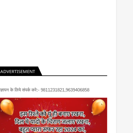
ADVERTISEMENT
िज्ञापन के लिये संपर्क करे:- 9811231821,9639406858