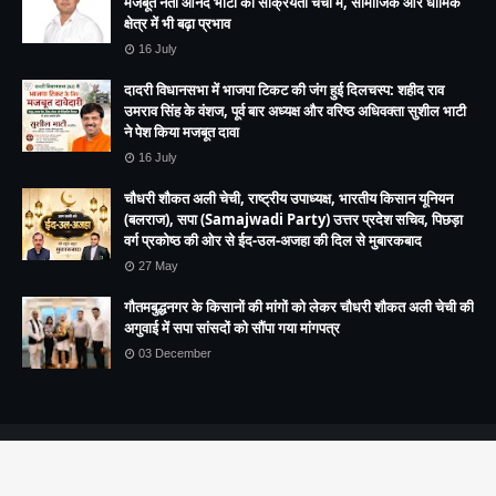
मजबूत नेता आनंद भाटी की सक्रियता चर्चा में, सामाजिक और धार्मिक
क्षेत्र में भी बढ़ा प्रभाव
16 July
दादरी विधानसभा में भाजपा टिकट की जंग हुई दिलचस्प: शहीद राव
उमराव सिंह के वंशज, पूर्व बार अध्यक्ष और वरिष्ठ अधिवक्ता सुशील भाटी
ने पेश किया मजबूत दावा
16 July
चौधरी शौकत अली चेची, राष्ट्रीय उपाध्यक्ष, भारतीय किसान यूनियन
(बलराज), सपा (Samajwadi Party) उत्तर प्रदेश सचिव, पिछड़ा
वर्ग प्रकोष्ठ की ओर से ईद-उल-अजहा की दिल से मुबारकबाद
27 May
गौतमबुद्धनगर के किसानों की मांगों को लेकर चौधरी शौकत अली चेची की
अगुवाई में सपा सांसदों को सौंपा गया मांगपत्र
03 December
Copyright (c) 2021
vision live news
All Right Reseved