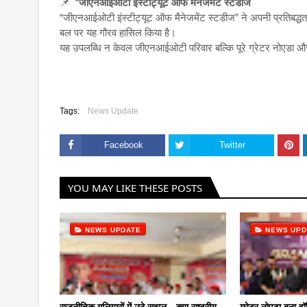
📌 “
जीएनआईओटी इंस्टीट्यूट ऑफ मैनेजमेंट स्टडीज
“जीएनआईओटी इंस्टीट्यूट ऑफ मैनेजमेंट स्टडीज” ने अपनी प्रतिबद्धता, ग
बल पर यह गौरव हासिल किया है।
यह उपलब्धि न केवल जीएनआईओटी परिवार बल्कि पूरे ग्रेटर नोएडा और देश
Tags:
News Update
Facebook
Twitter
YOU MAY LIKE THESE POSTS
NEWS UPDATE
NEWS UPD
राजनीतिक गलियारों में उठे सवाल—क्या राष्ट्रीय
ग्रेटर नोएडा बना हॉस