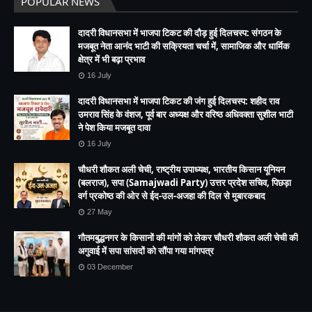
POPULAR NEWS
दादरी विधानसभा में भाजपा टिकट की दौड़ हुई दिलचस्प: संगठन के
मजबूत नेता आनंद भाटी की सक्रियता चर्चा में, सामाजिक और धार्मिक
क्षेत्र में भी बढ़ा प्रभाव
16 July
दादरी विधानसभा में भाजपा टिकट की जंग हुई दिलचस्प: शहीद राव
उमराव सिंह के वंशज, पूर्व बार अध्यक्ष और वरिष्ठ अधिवक्ता सुशील भाटी
ने पेश किया मजबूत दावा
16 July
चौधरी शौकत अली चेची, राष्ट्रीय उपाध्यक्ष, भारतीय किसान यूनियन
(बलराज), सपा (Samajwadi Party) उत्तर प्रदेश सचिव, पिछड़ा
वर्ग प्रकोष्ठ की ओर से ईद-उल-अजहा की दिल से मुबारकबाद
27 May
गौतमबुद्धनगर के किसानों की मांगों को लेकर चौधरी शौकत अली चेची की
अगुवाई में सपा सांसदों को सौंपा गया मांगपत्र
03 December