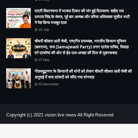
दादरी विधानसभा में भाजपा टिकट की जंग हुई दिलचस्प: शहीद राव
उमराव सिंह के वंशज, पूर्व बार अध्यक्ष और वरिष्ठ अधिवक्ता सुशील भाटी
ने पेश किया मजबूत दावा
16 July
चौधरी शौकत अली चेची, राष्ट्रीय उपाध्यक्ष, भारतीय किसान यूनियन
(बलराज), सपा (Samajwadi Party) उत्तर प्रदेश सचिव, पिछड़ा
वर्ग प्रकोष्ठ की ओर से ईद-उल-अजहा की दिल से मुबारकबाद
27 May
गौतमबुद्धनगर के किसानों की मांगों को लेकर चौधरी शौकत अली चेची की
अगुवाई में सपा सांसदों को सौंपा गया मांगपत्र
03 December
Copyright (c) 2021
vision live news
All Right Reseved
HOME
About us
Contact US