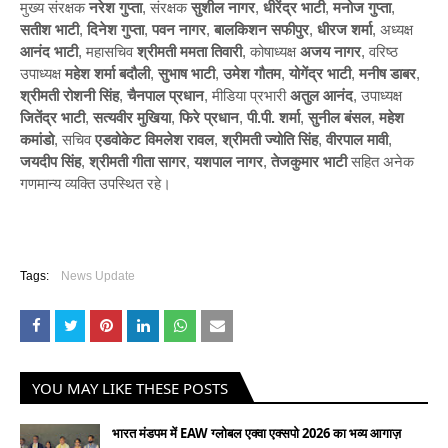
मुख्य संरक्षक
नरेश गुप्ता
, संरक्षक
सुशील नागर
,
धीरेंद्र भाटी
,
मनोज गुप्ता
,
सतीश भाटी
,
दिनेश गुप्ता
,
पवन नागर
,
बालकिशन सफीपुर
,
धीरज शर्मा
, अध्यक्ष
आनंद भाटी
, महासचिव
श्रीमती ममता तिवारी
, कोषाध्यक्ष
अजय नागर
, वरिष्ठ
उपाध्यक्ष
महेश शर्मा बदौली
,
सुभाष भाटी
,
उमेश गौतम
,
योगेंद्र भाटी
,
मनीष डाबर
,
श्रीमती रोशनी सिंह
,
चैनपाल प्रधान
, मीडिया प्रभारी
अतुल आनंद
, उपाध्यक्ष
जितेंद्र भाटी
,
सत्यवीर मुखिया
,
फिरे प्रधान
,
पी.पी. शर्मा
,
सुनील बंसल
,
महेश
कमांडो
, सचिव
एडवोकेट विमलेश रावल
,
श्रीमती ज्योति सिंह
,
वीरपाल मावी
,
जयदीप सिंह
,
श्रीमती गीता सागर
,
यशपाल नागर
,
तेजकुमार भाटी
सहित अनेक
गणमान्य व्यक्ति उपस्थित रहे।
Tags:
News Update
YOU MAY LIKE THESE POSTS
भारत मंडपम में EAW ग्लोबल एक्वा एक्सपो 2026 का भव्य आगाज़