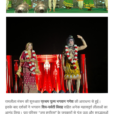
रामलीला मंचन की शुरुआत
प्रथम पूज्य भगवान गणेश
की आराधना से हुई।
इसके बाद दर्शकों ने भगवान
शिव-पार्वती विवाह
सहित अनेक महत्वपूर्ण लीलाओं का
आनंद लिया। पूरा परिसर
“जय श्रीराम”
के जयकारों से गूंज उठा और श्रद्धालुओं