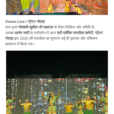
Vision Live / ग्रेटर नोएडा
परम पूज्य
गोस्वामी सुशील जी महाराज
के दिशा-निर्देशन और समिति के
अध्यक्ष
आनंद भाटी
के मार्गदर्शन में आज
श्री धार्मिक रामलीला कमेटी, ग्रेटर
नोएडा
द्वारा 2025 की रामलीला का शुभारंभ बड़े ही धूमधाम और भक्तिमय
वातावरण में किया गया।