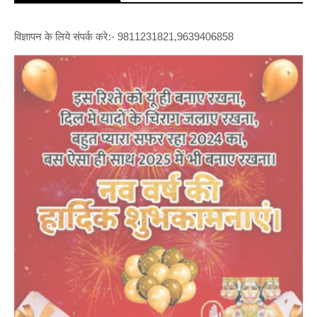
विज्ञापन के लिये संपर्क करे:- 9811231821,9639406858