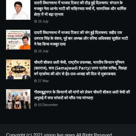
मजबूत नेता आनंद भाटी की सक्रियता चर्चा में, सामाजिक और धार्मिक
क्षेत्र में भी बढ़ा प्रभाव
16 July
दादरी विधानसभा में भाजपा टिकट की जंग हुई दिलचस्प: शहीद राव
उमराव सिंह के वंशज, पूर्व बार अध्यक्ष और वरिष्ठ अधिवक्ता सुशील भाटी
ने पेश किया मजबूत दावा
16 July
चौधरी शौकत अली चेची, राष्ट्रीय उपाध्यक्ष, भारतीय किसान यूनियन
(बलराज), सपा (Samajwadi Party) उत्तर प्रदेश सचिव, पिछड़ा
वर्ग प्रकोष्ठ की ओर से ईद-उल-अजहा की दिल से मुबारकबाद
27 May
गौतमबुद्धनगर के किसानों की मांगों को लेकर चौधरी शौकत अली चेची की
अगुवाई में सपा सांसदों को सौंपा गया मांगपत्र
03 December
Copyright (c) 2021
vision live news
All Right Reseved