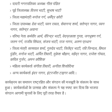
दादरी नगरपालिका अध्यक्ष
गीता पंडित
पूर्व जिलाध्यक्ष
विजय भाटी
,
सुभाष भाटी
जिला महामंत्री
मनोज गर्ग
,
धर्मेंद्र कोरी
जिला उपाध्यक्ष
देवा भाटी
,
पवन रावल
,
सेवानन्द शर्मा
,
सतेन्द्र नागर
,
पवन
नागर
,
सतेन्द्र अवाना
वरिष्ठ नेता
कर्मवीर आर्य
,
वीरेन्द्र भाटी
,
वेदप्रकाश गुप्ता
,
जगभूषण गर्ग
,
जतन गर्ग
,
राजीव सिंघल
,
संजय भाटी
,
राज नागर
,
अरुण प्रधान
जिला मंत्री
सत्यपाल शर्मा
,
गुरुदेव भाटी
,
जितेंद्र भाटी
,
रवि जिन्दल
,
विमल
पुंडीर
,
मनोज भाटी
,
अर्पित तिवारी
,
मुकेश चौहान
,
महेंद्र नागर
,
राजेश गोयल
,
कपिल गुर्जर
,
अमन कौशिक
महिला कार्यकर्ता
संगीता तिवारी
,
अनीता शिसोदिया
अन्य कार्यकर्ता
इंदर नागर
,
इंटरजीत टाइगर
आदि।
कार्यक्रम का समापन राष्ट्रहित और संगठन की मजबूती के संकल्प के साथ
हुआ। कार्यकर्ताओं के उत्साह और संकल्प ने यह स्पष्ट कर दिया कि भाजपा
संगठन आगामी चुनावों के लिए पूरी तरह तैयार है।