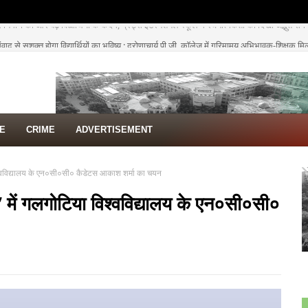
द से सशक्त होगा विद्यार्थियों का भविष्य : द्रोणाचार्य पी.जी. कॉलेज में गरिमामय अभिभावक-शिक्षक 
TE
CRIME
ADVERTISEMENT
िश्वविद्यालय के एन०सी०सी० कैडेटस आकाश शर्मा का चयन
 में गलगोटिया विश्वविद्यालय के एन०सी०सी०