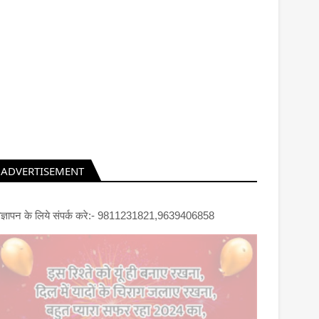
ADVERTISEMENT
िज्ञापन के लिये संपर्क करे:- 9811231821,9639406858