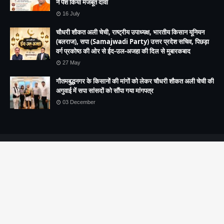
ने पेश किया मजबूत दावा
16 July
चौधरी शौकत अली चेची, राष्ट्रीय उपाध्यक्ष, भारतीय किसान यूनियन
(बलराज), सपा (Samajwadi Party) उत्तर प्रदेश सचिव, पिछड़ा
वर्ग प्रकोष्ठ की ओर से ईद-उल-अजहा की दिल से मुबारकबाद
27 May
गौतमबुद्धनगर के किसानों की मांगों को लेकर चौधरी शौकत अली चेची की
अगुवाई में सपा सांसदों को सौंपा गया मांगपत्र
03 December
Copyright (c) 2021
vision live news
All Right Reseved
HOME
About us
Contact US
.header-ads img { height:300px !important; max-height:300px
!important; width:150% !important; object-fit:cover; }