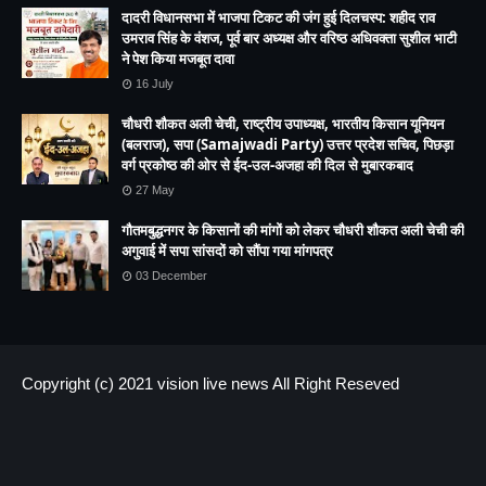
दादरी विधानसभा में भाजपा टिकट की जंग हुई दिलचस्प: शहीद राव
उमराव सिंह के वंशज, पूर्व बार अध्यक्ष और वरिष्ठ अधिवक्ता सुशील भाटी
ने पेश किया मजबूत दावा
16 July
चौधरी शौकत अली चेची, राष्ट्रीय उपाध्यक्ष, भारतीय किसान यूनियन
(बलराज), सपा (Samajwadi Party) उत्तर प्रदेश सचिव, पिछड़ा
वर्ग प्रकोष्ठ की ओर से ईद-उल-अजहा की दिल से मुबारकबाद
27 May
गौतमबुद्धनगर के किसानों की मांगों को लेकर चौधरी शौकत अली चेची की
अगुवाई में सपा सांसदों को सौंपा गया मांगपत्र
03 December
Copyright (c) 2021
vision live news
All Right Reseved
HOME
About us
Contact US