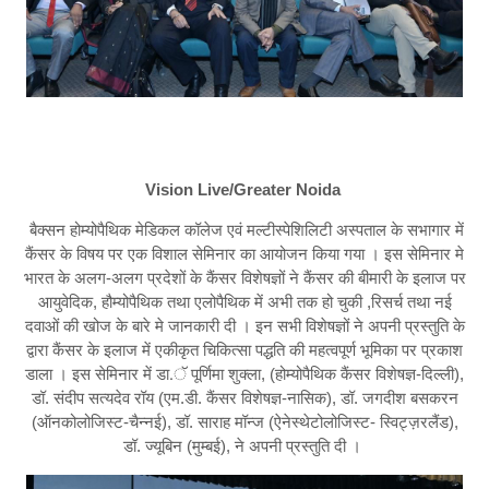
Vision Live/Greater Noida
बैक्सन होम्योपैथिक मेडिकल कॉलेज एवं मल्टीस्पेशिलिटी अस्पताल के सभागार में
कैंसर के विषय पर एक विशाल सेमिनार का आयोजन किया गया । इस सेमिनार मे
भारत के अलग-अलग प्रदेशों के कैंसर विशेषज्ञों ने कैंसर की बीमारी के इलाज पर
आयुवेदिक, हौम्योपैथिक तथा एलोपैथिक में अभी तक हो चुकी ,रिसर्च तथा नई
दवाओं की खोज के बारे मे जानकारी दी । इन सभी विशेषज्ञों ने अपनी प्रस्तुति के
द्वारा कैंसर के इलाज में एकीकृत चिकित्सा पद्धति की महत्वपूर्ण भूमिका पर प्रकाश
डाला । इस सेमिनार में डा.ॅ पूर्णिमा शुक्ला, (होम्योपैथिक कैंसर विशेषज्ञ-दिल्ली),
डॉ. संदीप सत्यदेव रॉय (एम.डी. कैंसर विशेषज्ञ-नासिक), डॉ. जगदीश बसकरन
(ऑनकोलोजिस्ट-चैन्नई), डॉ. साराह मॉन्ज (ऐनेस्थेटोलोजिस्ट- स्विट्ज़रलैंड),
डॉ. ज्यूबिन (मुम्बई), ने अपनी प्रस्तुति दी ।