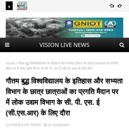
B
 इंटरनेशनल
अभिभावक-शिक्षक संवाद से सशक्त होगा विद्यार्थियों का भविष्य : द्रोणाचार्य पी.जी.
अखिल
R
NEWS UPDATE
कॉलेज में गरिमामय अभिभावक-शिक्षक मिलन समारोह
प्रत
A
KI
VISION LIVE NEWS
N
G
Home
गौतम बुद्ध विश्वविद्यालय के इतिहास और सभ्यता विभाग के छात्र छात्राओं का प्रगति
N
मैदान पर में लोक उद्यम विभाग के सी. पी. एस. ई (सी.एस.आर) के लिए दौरा
E
गौतम बुद्ध विश्वविद्यालय के इतिहास और सभ्यता
W
विभाग के छात्र छात्राओं का प्रगति मैदान पर
S
में लोक उद्यम विभाग के सी. पी. एस. ई
(सी.एस.आर) के लिए दौरा
VISION LIVE NEWS
26 September