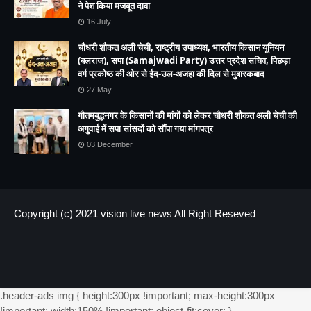
ने पेश किया मजबूत दावा
16 July
चौधरी शौकत अली चेची, राष्ट्रीय उपाध्यक्ष, भारतीय किसान यूनियन
(बलराज), सपा (Samajwadi Party) उत्तर प्रदेश सचिव, पिछड़ा
वर्ग प्रकोष्ठ की ओर से ईद-उल-अजहा की दिल से मुबारकबाद
27 May
गौतमबुद्धनगर के किसानों की मांगों को लेकर चौधरी शौकत अली चेची की
अगुवाई में सपा सांसदों को सौंपा गया मांगपत्र
03 December
Copyright (c) 2021
vision live news
All Right Reseved
HOME
About us
Contact US
.header-ads img { height:300px !important; max-height:300px
!important; width:150% !important; object-fit:cover; }