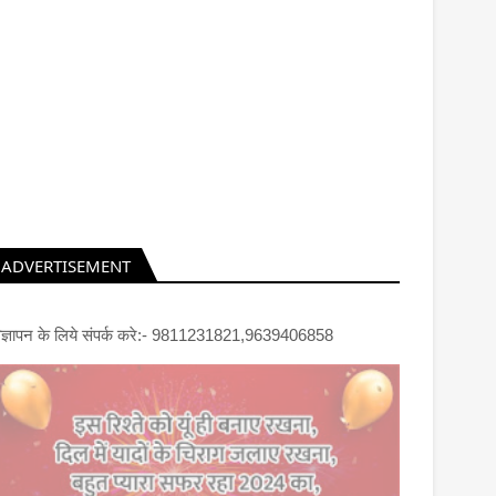
ADVERTISEMENT
िज्ञापन के लिये संपर्क करे:- 9811231821,9639406858