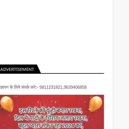
ADVERTISEMENT
िज्ञापन के लिये संपर्क करे:- 9811231821,9639406858