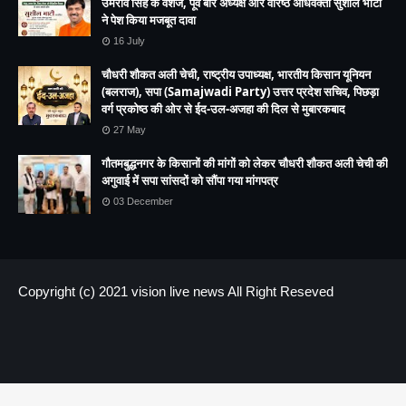
उमराव सिंह के वंशज, पूर्व बार अध्यक्ष और वरिष्ठ अधिवक्ता सुशील भाटी
ने पेश किया मजबूत दावा
16 July
चौधरी शौकत अली चेची, राष्ट्रीय उपाध्यक्ष, भारतीय किसान यूनियन
(बलराज), सपा (Samajwadi Party) उत्तर प्रदेश सचिव, पिछड़ा
वर्ग प्रकोष्ठ की ओर से ईद-उल-अजहा की दिल से मुबारकबाद
27 May
गौतमबुद्धनगर के किसानों की मांगों को लेकर चौधरी शौकत अली चेची की
अगुवाई में सपा सांसदों को सौंपा गया मांगपत्र
03 December
Copyright (c) 2021
vision live news
All Right Reseved
HOME
About us
Contact US
.header-ads img { height:300px !important; max-height:300px