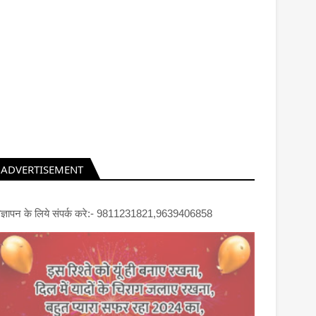
ADVERTISEMENT
िज्ञापन के लिये संपर्क करे:- 9811231821,9639406858