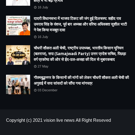
16 July
दादरी विधानसभा में भाजपा टिकट की जंग हुई दिलचस्प: शहीद राव
उमराव सिंह के वंशज, पूर्व बार अध्यक्ष और वरिष्ठ अधिवक्ता सुशील भाटी
ने पेश किया मजबूत दावा
16 July
चौधरी शौकत अली चेची, राष्ट्रीय उपाध्यक्ष, भारतीय किसान यूनियन
(बलराज), सपा (Samajwadi Party) उत्तर प्रदेश सचिव, पिछड़ा
वर्ग प्रकोष्ठ की ओर से ईद-उल-अजहा की दिल से मुबारकबाद
27 May
गौतमबुद्धनगर के किसानों की मांगों को लेकर चौधरी शौकत अली चेची की
अगुवाई में सपा सांसदों को सौंपा गया मांगपत्र
03 December
Copyright (c) 2021
vision live news
All Right Reseved
HOME
About us
Contact US