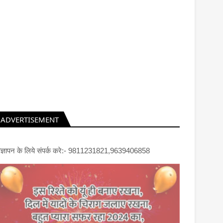
ADVERTISEMENT
िज्ञापन के लिये संपर्क करे:- 9811231821,9639406858