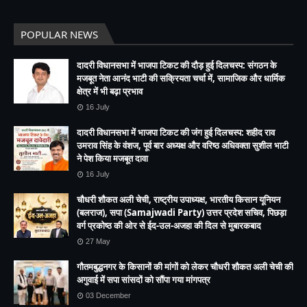
POPULAR NEWS
दादरी विधानसभा में भाजपा टिकट की दौड़ हुई दिलचस्प: संगठन के
मजबूत नेता आनंद भाटी की सक्रियता चर्चा में, सामाजिक और धार्मिक
क्षेत्र में भी बढ़ा प्रभाव
16 July
दादरी विधानसभा में भाजपा टिकट की जंग हुई दिलचस्प: शहीद राव
उमराव सिंह के वंशज, पूर्व बार अध्यक्ष और वरिष्ठ अधिवक्ता सुशील भाटी
ने पेश किया मजबूत दावा
16 July
चौधरी शौकत अली चेची, राष्ट्रीय उपाध्यक्ष, भारतीय किसान यूनियन
(बलराज), सपा (Samajwadi Party) उत्तर प्रदेश सचिव, पिछड़ा
वर्ग प्रकोष्ठ की ओर से ईद-उल-अजहा की दिल से मुबारकबाद
27 May
गौतमबुद्धनगर के किसानों की मांगों को लेकर चौधरी शौकत अली चेची की
अगुवाई में सपा सांसदों को सौंपा गया मांगपत्र
03 December