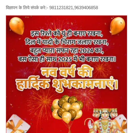
विज्ञापन के लिये संपर्क करे:- 9811231821,9639406858