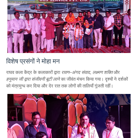
विशेष प्रसंगों ने मोहा मन
राघव कला केंद्र के कलाकारों द्वारा
रावण–अंगद संवाद
,
लक्ष्मण शक्ति
और
हनुमान जी द्वारा संजीवनी बूटी लाने
का जीवंत मंचन किया गया। दृश्यों ने दर्शकों
को मंत्रमुग्ध कर दिया और देर रात तक लोगों की तालियाँ गूंजती रहीं।