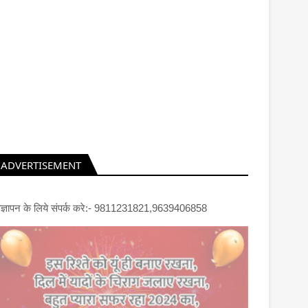
ADVERTISEMENT
िज्ञापन के लिये संपर्क करे:- 9811231821,9639406858