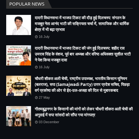
POPULAR NEWS
दादरी विधानसभा में भाजपा टिकट की दौड़ हुई दिलचस्प: संगठन के
मजबूत नेता आनंद भाटी की सक्रियता चर्चा में, सामाजिक और धार्मिक
क्षेत्र में भी बढ़ा प्रभाव
16 July
दादरी विधानसभा में भाजपा टिकट की जंग हुई दिलचस्प: शहीद राव
उमराव सिंह के वंशज, पूर्व बार अध्यक्ष और वरिष्ठ अधिवक्ता सुशील भाटी
ने पेश किया मजबूत दावा
16 July
चौधरी शौकत अली चेची, राष्ट्रीय उपाध्यक्ष, भारतीय किसान यूनियन
(बलराज), सपा (Samajwadi Party) उत्तर प्रदेश सचिव, पिछड़ा
वर्ग प्रकोष्ठ की ओर से ईद-उल-अजहा की दिल से मुबारकबाद
27 May
गौतमबुद्धनगर के किसानों की मांगों को लेकर चौधरी शौकत अली चेची की
अगुवाई में सपा सांसदों को सौंपा गया मांगपत्र
03 December