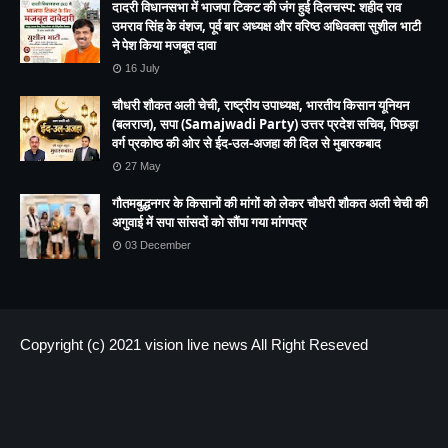
दादरी विधानसभा में भाजपा टिकट की जंग हुई दिलचस्प: शहीद राव
उमराव सिंह के वंशज, पूर्व बार अध्यक्ष और वरिष्ठ अधिवक्ता सुशील भाटी
ने पेश किया मजबूत दावा
16 July
चौधरी शौकत अली चेची, राष्ट्रीय उपाध्यक्ष, भारतीय किसान यूनियन
(बलराज), सपा (Samajwadi Party) उत्तर प्रदेश सचिव, पिछड़ा
वर्ग प्रकोष्ठ की ओर से ईद-उल-अजहा की दिल से मुबारकबाद
27 May
गौतमबुद्धनगर के किसानों की मांगों को लेकर चौधरी शौकत अली चेची की
अगुवाई में सपा सांसदों को सौंपा गया मांगपत्र
03 December
Copyright (c) 2021
vision live news
All Right Reseved
HOME
About us
Contact US