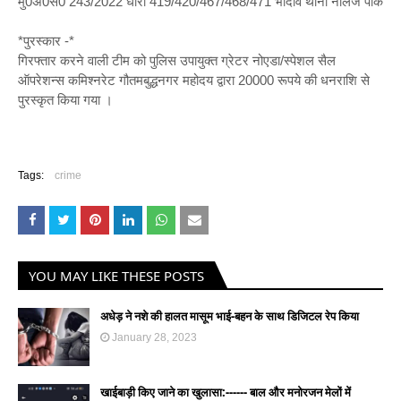
मु0अ0सं0 243/2022 धारा 419/420/467/468/471 भादवि थाना नालेज पार्क
*पुरस्कार -*
गिरफ्तार करने वाली टीम को पुलिस उपायुक्त ग्रेटर नोएडा/स्पेशल सैल
ऑपरेशन्स कमिश्नरेट गौतमबुद्धनगर महोदय द्वारा 20000 रूपये की धनराशि से
पुरस्कृत किया गया ।
Tags:
crime
YOU MAY LIKE THESE POSTS
अधेड़ ने नशे की हालत मासूम भाई-बहन के साथ डिजिटल रेप किया
January 28, 2023
खाईबाड़ी किए जाने का खुलासा:------ बाल और मनोरजन मेलों में