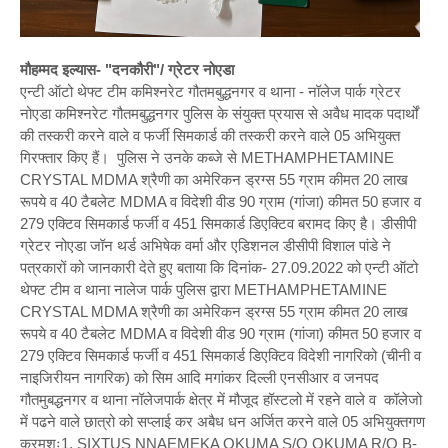
मौहम्मद इल्यास- "दनकौरी"/ ग्रेटर नोएडा
एन्टी ऑटो थेफ्ट टीम कमिश्नरेट गौतमबुद्धनगर व थाना - नॉलेज पार्क ग्रेटर
नोएडा कमिश्नरेट गौतमबुद्धनगर पुलिस के संयुक्त प्रयास से अवैध मादक पदार्थों
की तस्करी करने वाले व फर्जी सिमकार्ड की तस्करी करने वाले 05 अभियुक्त
गिरफ्तार किए हैं। पुलिस ने उनके कब्जे से METHAMPHETAMINE
CRYSTAL MDMA श्रैणी का अमेरिकन ड्रग्स 55 ग्राम कीमत 20 लाख
रूपये व 40 टैबलेट MDMA व विदेशी वीड 90 ग्राम (गांजा) कीमत 50 हजार व
279 एक्टिव सिमकार्ड फर्जी व 451 सिमकार्ड डिएक्टिव बरामद किए है। डीसीपी
ग्रेटर नोएडा जॉन थर्ड अभिषेक वर्मा और एडिशनल डीसीपी विशाल पांडे ने
पत्रकारों को जानकारी देते हुए बताया कि दिनांक- 27.09.2022 को एन्टी ऑटो
थेफ्ट टीम व थाना नालेज पार्क पुलिस द्वारा METHAMPHETAMINE
CRYSTAL MDMA श्रैणी का अमेरिकन ड्रग्स 55 ग्राम कीमत 20 लाख
रूपये व 40 टैबलेट MDMA व विदेशी वीड 90 ग्राम (गांजा) कीमत 50 हजार व
279 एक्टिव सिमकार्ड फर्जी व 451 सिमकार्ड डिएक्टिव विदेशी नागरिको (चीनी व
नाइजिरीयन नागरिक) को सिम आदि मगांकर दिल्ली एनसीआर व जनपद
गौतमुबद्धनगर व थाना नॉलेजपार्क क्षेत्र में मौजूद हॉस्टलो में रहने वाले व कॉलेजो
में पढने वाले छात्रो को सप्लाई कर अबैध धन अर्जित करने वाले 05 अभियुक्तगण
क्रमशः1. SIXTUS NNAEMEKA OKUMA S/O OKUMA R/O B-