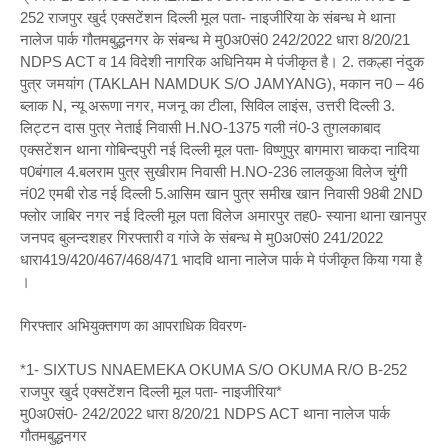
252 राजपुर खुर्द एक्सटेंशन दिल्ली मूल पता- नाइजीरिया के संबन्ध मे थाना
नालेज पार्क गौतमबुद्धनगर के संबन्ध मे मु0अ0सं0 242/2022 धारा 8/20/21
NDPS ACT व 14 विदेशी नागरिक अधिनियम मे पंजीकृत है। 2. तकल्हा नंदुक
पुत्र जमयांग (TAKLAH NAMDUK S/O JAMYANG), मकान न0 – 46
ब्लाक N, न्यू अरूणा नगर, मजनू का टीला, सिविल लाइंस, उत्तरी दिल्ली 3.
लिट्टन दास पुत्र नेताई निवासी H.NO-1375 गली नं0-3 तुगलकाबाद
एक्सटेंशन थाना गोबिन्दपुरी नई दिल्ली मूल पता- विष्णुपुर बागमारा चाकदा नादिया
प0बंगाल 4.बलराम पुत्र सुखीराम निवासी H.NO-236 लालकुआ विलेज चुंगी
नं02 एमबी रोड नई दिल्ली 5.आसिम खान पुत्र समीख खान निवासी 98बी 2ND
फ्लोर जाबिर नगर नई दिल्ली मूल पता विलेज अमारपुर तह0- स्याना थाना खानपुर
जनपद बुलन्दशहर गिरफ्तारी व गांजे के संबन्ध मे मु0अ0सं0 241/2022
धारा419/420/467/468/471 भादवि थाना नालेज पार्क मे पंजीकृत किया गया है
।
गिरफ्तार अभियुक्तगण का आपराधिक विवरण-
*1- SIXTUS NNAEMEKA OKUMA S/O OKUMA R/O B-252
राजपुर खुर्द एक्सटेंशन दिल्ली मूल पता- नाइजीरिया*
मु0अ0सं0- 242/2022 धारा 8/20/21 NDPS ACT थाना नालेज पार्क
गौतमबुद्धनगर