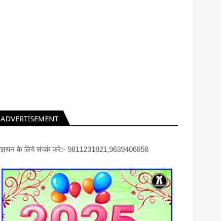
ADVERTISEMENT
िज्ञापन के लिये संपर्क करे:- 9811231821,9639406858