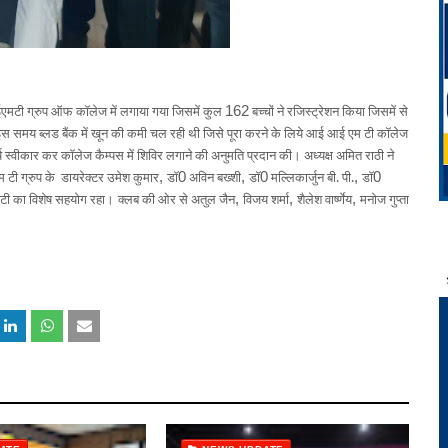
एमटी ग्रुप ऑफ कॉलेज में लगाया गया जिसमें कुल
162
बच्चों ने रजिस्ट्रेशन किया जिसमें से
स समय ब्लड बैंक में खून की कमी चल रही थी जिसे पूरा करने के लिये आई आई एम टी कॉलेज
्ष स्वीकार कर कॉलेज कैम्पस में शिविर लगाने की अनुमति प्रदान की। अध्यक्ष अमित राठी ने
 टी ग्रुप के
डायरेक्टर उमेश कुमार
,
डॉ
0
अविन बख्शी
,
डॉ
0
मल्लिकार्जुन बी. पी.
,
डॉ
0
ाटी का विशेष सहयोग रहा।
क्लब की ओर से अतुल जैन
,
विजय शर्मा
,
शैलेश वार्ष्णेय
,
मनोज गुप्ता