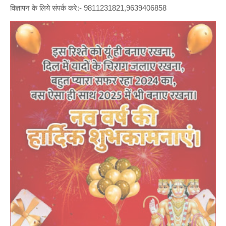
विज्ञापन के लिये संपर्क करे:- 9811231821,9639406858