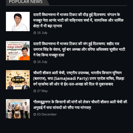
POPULAR NEWS
दादरी विधानसभा में भाजपा टिकट की दौड़ हुई दिलचस्प: संगठन के
मजबूत नेता आनंद भाटी की सक्रियता चर्चा में, सामाजिक और धार्मिक
क्षेत्र में भी बढ़ा प्रभाव
16 July
दादरी विधानसभा में भाजपा टिकट की जंग हुई दिलचस्प: शहीद राव
उमराव सिंह के वंशज, पूर्व बार अध्यक्ष और वरिष्ठ अधिवक्ता सुशील भाटी
ने पेश किया मजबूत दावा
16 July
चौधरी शौकत अली चेची, राष्ट्रीय उपाध्यक्ष, भारतीय किसान यूनियन
(बलराज), सपा (Samajwadi Party) उत्तर प्रदेश सचिव, पिछड़ा
वर्ग प्रकोष्ठ की ओर से ईद-उल-अजहा की दिल से मुबारकबाद
27 May
गौतमबुद्धनगर के किसानों की मांगों को लेकर चौधरी शौकत अली चेची की
अगुवाई में सपा सांसदों को सौंपा गया मांगपत्र
03 December